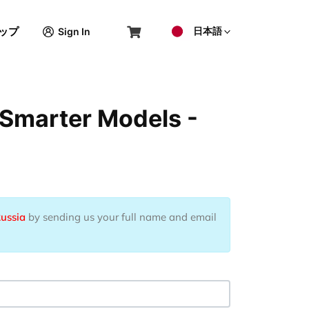
日本語
ップ
Sign In
 Smarter Models -
Russia
by sending us your full name and email