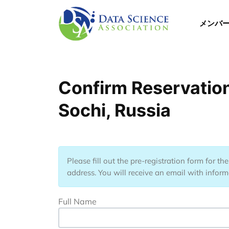
メインコンテンツに移動
Main 
メンバ
Confirm Reservation
Sochi, Russia
Please fill out the pre-registration form for t
address. You will receive an email with informa
Full Name