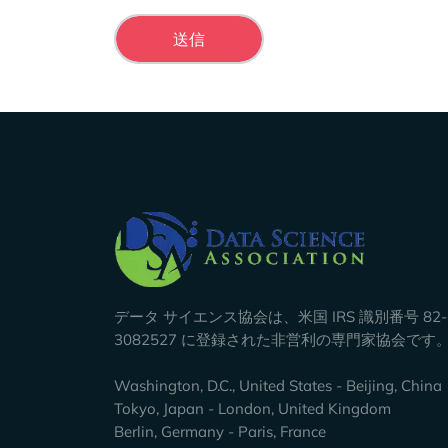
Company Info
データ サイエンス協会は、米国 IRS 識別番号 82-
3082527 に登録された非営利の専門家協会です
Washington, D.C., United States - Beijing, China
Tokyo, Japan - London, United Kingdom
Berlin, Germany - Paris, France