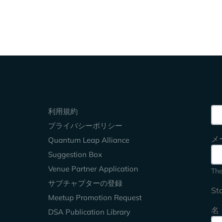
Keep Exploring
Sea
利用規約
プライバシーポリシー
メ
Quantum Leap Alliance
Suggestion Box
。
Venue Partner Application
The
サブチャプターの登録
St
Meetup Promotion Request
名
DSA Publication Library