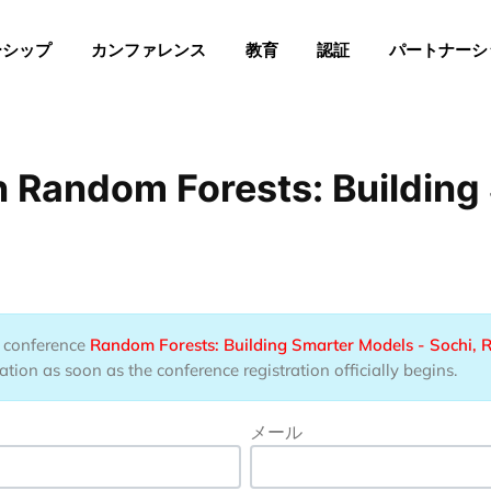
Menu
ーシップ
カンファレンス
教育
認証
パートナーシ
 Random Forests: Building
he conference
Random Forests: Building Smarter Models - Sochi, 
tion as soon as the conference registration officially begins.
メール