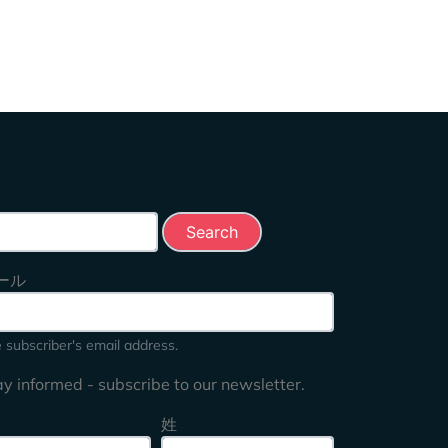
rch this site
ール
 subscriber's email address.
ay informed - subscribe to our newsletter.
姓