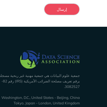
Company Info
جمعية علوم البيانات هي جمعية مهنية غير ربحية مسجلة
برقم تعريف مصلحة الضرائب الأمريكية (IRS) رقم 82-
3082527.
Washington, D.C., United States - Beijing, China
Tokyo, Japan - London, United Kingdom