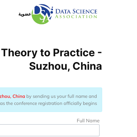
جاوز إلى المحتوى الرئيسي
Main Menu
عضوية
Theory to Practice -
Suzhou, China
uzhou, China
by sending us your full name and
s the conference registration officially begins.
Full Name