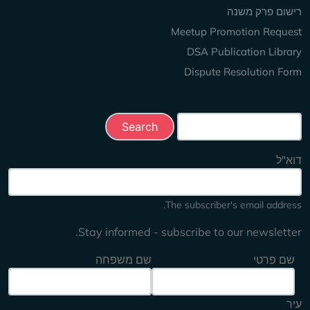
רישום פרק משנה
Meetup Promotion Request
DSA Publication Library
Dispute Resolution Form
Search this site
דוא"ל
The subscriber's email address.
Stay informed - subscribe to our newsletter.
שם פרטי
שם משפחה
עיר