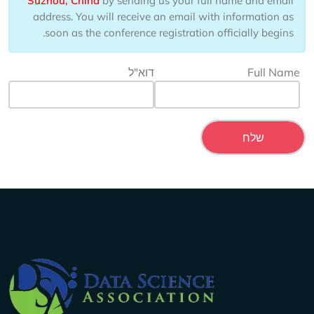
Suzhou, China
by sending us your full name and email
address. You will receive an email with information as
soon as the conference registration officially begins.
Full Name
דוא"ל
Company Info