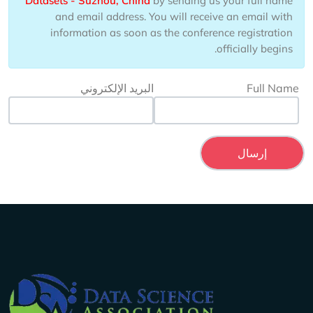
Datasets - Suzhou, China
by sending us your full name
and email address. You will receive an email with
information as soon as the conference registration
officially begins.
Full Name
البريد الإلكتروني
Company Info