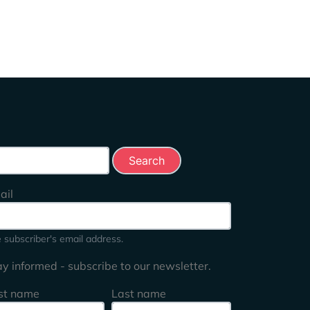
rch this site
ail
 subscriber's email address.
ay informed - subscribe to our newsletter.
rst name
Last name