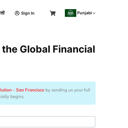
Punjabi
ਾਲੀ
Sign In
 the Global Financial
olution - San Francisco
by sending us your full
ially begins.