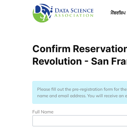
Skip to main content
Main 
ਮੈਂਬਰਸ਼ਿਪ
Confirm Reservation 
Revolution - San Fr
Please fill out the pre-registration form for t
name and email address. You will receive an em
Full Name