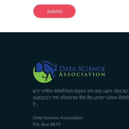
Company Info
ਡਾਟਾ ਸਾਇੰਸ ਐਸੋਸੀਏਸ਼ਨ ਸੰਯੁਕਤ ਰਾਜ IRS ਪਛਾਣ ਨੰਬਰ 82
3082527 ਨਾਲ ਰਜਿਸਟਰਡ ਇੱਕ ਗੈਰ-ਮੁਨਾਫ਼ਾ ਪੇਸ਼ੇਵਰ ਐਸੋਸ
ਹੈ।
Data Science Association
P.O. Box 9670