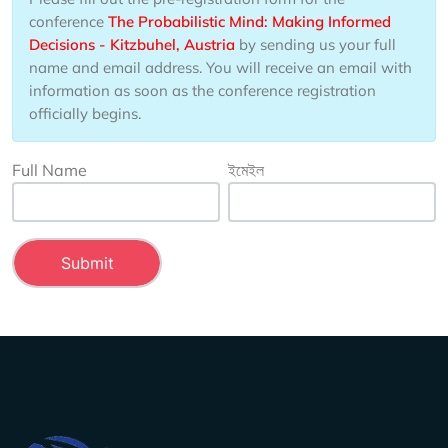
conference
The Probabilistic Mind: Making Informed
Decisions - Kitzbuhel, Austria
by sending us your full
name and email address. You will receive an email with
information as soon as the conference registration
officially begins.
Full Name
ইমেইল