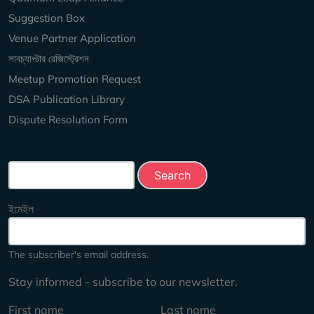
Suggestion Box
Venue Partner Application
সাবচ্যাপ্টার রেজিস্ট্রেশন
Meetup Promotion Request
DSA Publication Library
Dispute Resolution Form
Search this site
ইমেইল
The subscriber's email address.
Stay informed - subscribe to our newsletter.
First name
Last name