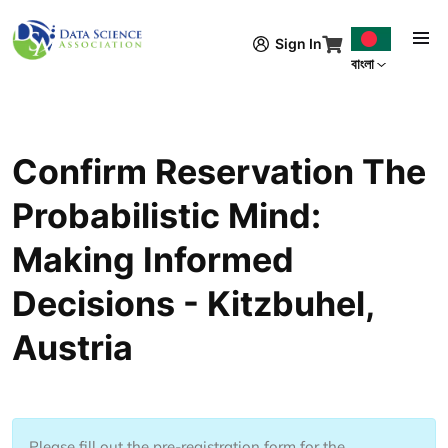
Skip to main content
Sign In
বাংলা
Confirm Reservation The
Probabilistic Mind:
Making Informed
Decisions - Kitzbuhel,
Austria
Please fill out the pre-registration form for the