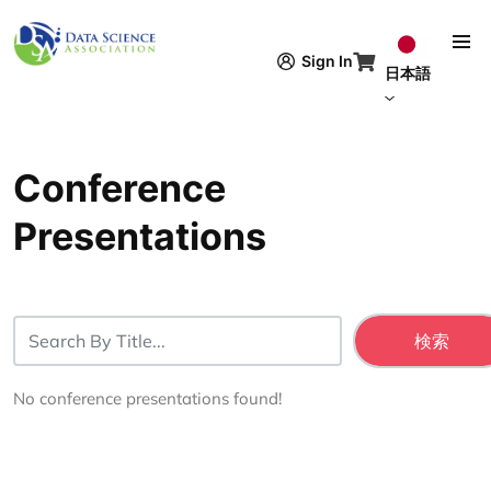
メインコンテンツに移動
Sign In
日本語
Conference
Presentations
No conference presentations found!