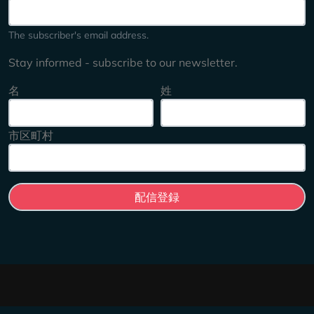
The subscriber's email address.
Stay informed - subscribe to our newsletter.
名
姓
市区町村