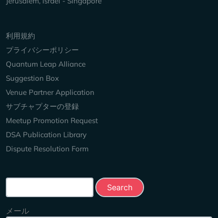
Jerusalem, Israel - Singapore
Keep Exploring
利用規約
プライバシーポリシー
Quantum Leap Alliance
Suggestion Box
Venue Partner Application
サブチャプターの登録
Meetup Promotion Request
DSA Publication Library
Dispute Resolution Form
Search this site
メール