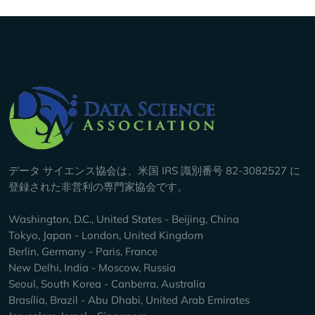
Company Info
データ サイエンス協会は、米国 IRS 識別番号 82-3082527 に
登録された非営利の専門家協会です。
Washington, D.C., United States - Beijing, China
Tokyo, Japan - London, United Kingdom
Berlin, Germany - Paris, France
New Delhi, India - Moscow, Russia
Seoul, South Korea - Canberra, Australia
Brasília, Brazil - Abu Dhabi, United Arab Emirates