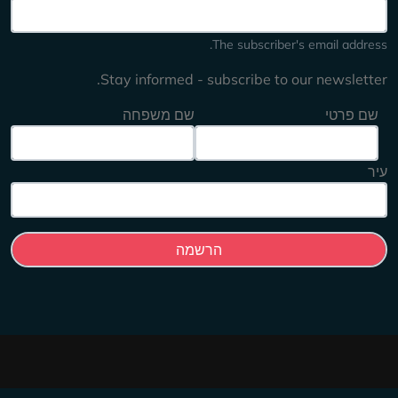
The subscriber's email address
Stay informed - subscribe to our newsletter
שם פרטי
שם משפחה
יר