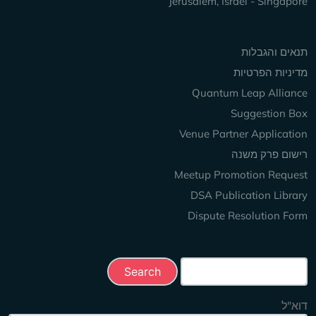
Jerusalem, Israel - Singapor
Keep Explorin
נאים והגבלות
דיניות הפרטיות
Quantum Leap Allianc
Suggestion Bo
Venue Partner Applicatio
ישום פרק משנה
Meetup Promotion Reques
DSA Publication Librar
Dispute Resolution For
Search this sit
וא"ל