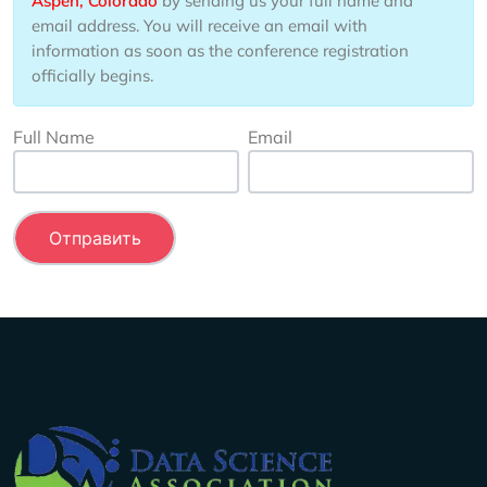
Aspen, Colorado
by sending us your full name and
email address. You will receive an email with
information as soon as the conference registration
officially begins.
Full Name
Email
Company Info