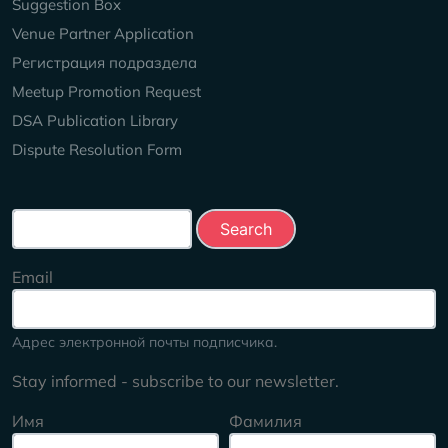
Suggestion Box
Venue Partner Application
Регистрация подраздела
Meetup Promotion Request
DSA Publication Library
Dispute Resolution Form
Search this site
Email
Адрес электронной почты подписчика.
Stay informed - subscribe to our newsletter.
Имя
Фамилия