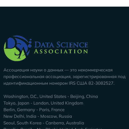
Company Info
Ассоциация науки о данных — это некоммерческая
профессиональная ассоциация, зарегистрированная под
идентификационным номером IRS США 82-3082527.
Washington, D.C., United States - Beijing, China
Tokyo, Japan - London, United Kingdom
Berlin, Germany - Paris, France
New Delhi, India - Moscow, Russia
Seoul, South Korea - Canberra, Australia