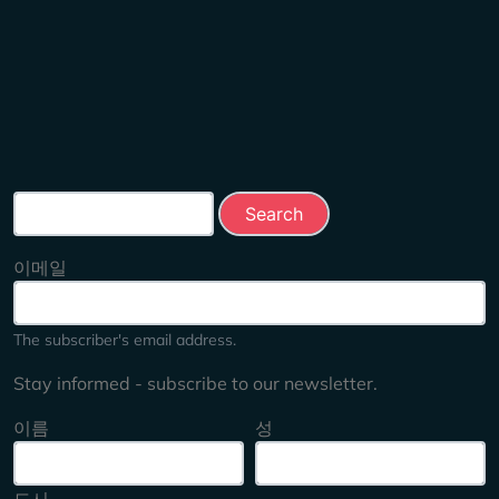
Search this site
이메일
The subscriber's email address.
Stay informed - subscribe to our newsletter.
이름
성