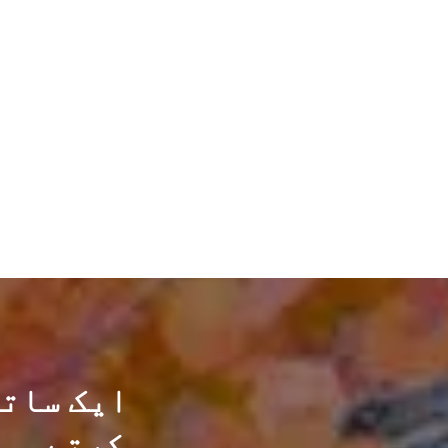
ایک ساتھ
کرتے ہو