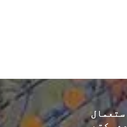
استعمال
ے سکتے