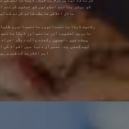
کو بہتر بنانے، اسکولوں کو تسلیم کرنے، ا
ماڈل اخلاقی ضابطے قائم کرنے کے لی
رکنیت ڈیٹا سائنسدانوں، سائنسدانوں، طلبا
ماہرین تعلیم، اور سائنس اور ڈیٹا سائنس 
پیشے میں دلچسپی رکھنے والے دیگر افراد 
لیے کھلی ہے۔ ممبران دنیا میں اقوام کی ا
اہم اکثریت کے شہری ہی