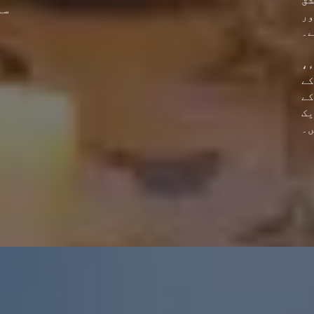
سا
ور
ے۔
ء،
کے
کے
یک
ں۔