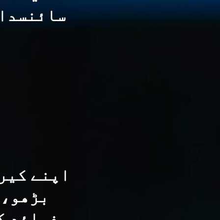
سائنسدان
اپنے کیر
بڑھو، 
فوائد ک