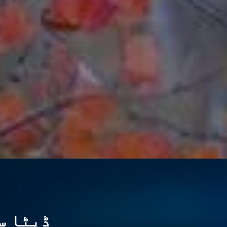
ڈیٹا س