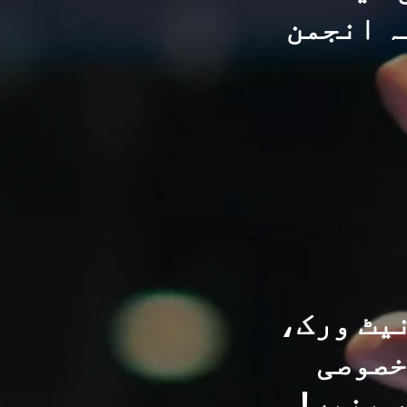
ہ انجمن
یٹ ورک،
خصوصی
 بنیں!