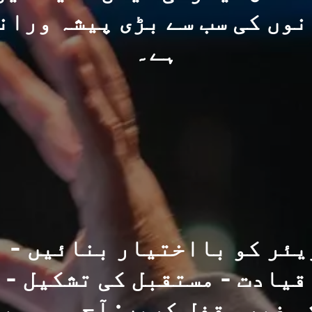
وں کی سب سے بڑی پیشہ وران
ہے۔
یئر کو بااختیار بنائیں - ن
قیادت - مستقبل کی تشکیل - 
و غیر مقفل کریں: آج ہی ممبر