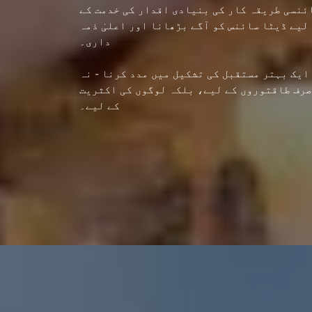
ئنسی طریقہ کار کی بنیادی اقدار کی خدمت کے
لیے ڈیٹا سائنس کو آگے بڑھانا اور اعلیٰ ذمہ
داری۔
ایک بہتر مستقبل کی تشکیل میں مدد کرنا - نہ
صرف طاقتوروں کے لیے، بلکہ لوگوں کی اکثریت
کے لیے۔