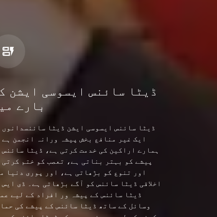
ڈیٹا سائنس ایسوسی ایشن ک
بارے می
ڈیٹا سائنس ایسوسی ایشن ڈیٹا سائنسدانوں 
ایک غیر منافع بخش پیشہ ورانہ انجمن ہے 
ہمارے اراکین کی خدمت کرتی ہے، ڈیٹا سائنس 
پیشے کو بہتر بناتی ہے، تعصب کو ختم کرتی 
اور تنوع کو بڑھاتی ہے، اور پوری دنیا م
اخلاقی ڈیٹا سائنس کو آگے بڑھاتی ہے۔ ڈی ایس 
ڈیٹا سائنس کے پیشہ ور افراد کے لیے عم
وسائل کے ساتھ ڈیٹا سائنس کے پیشے کی حما
کرنے کے لیے پرعزم ہے جبکہ ڈیٹا سائنس کی م