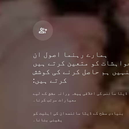
ہمارے رہنما اصول ان
واہشات کو متعین کرتے ہیں
ہیں ہم حاصل کرنے کی کوشش
کرتے ہیں:
ڈیٹا سائنس کی اخلاقی پیشہ ورانہ مشق کے لیے
معیارات مرتب کرنا۔
بنیادی سطح کے ڈیٹا سائنسدان کی اہلیت کو
یقینی بنانا۔