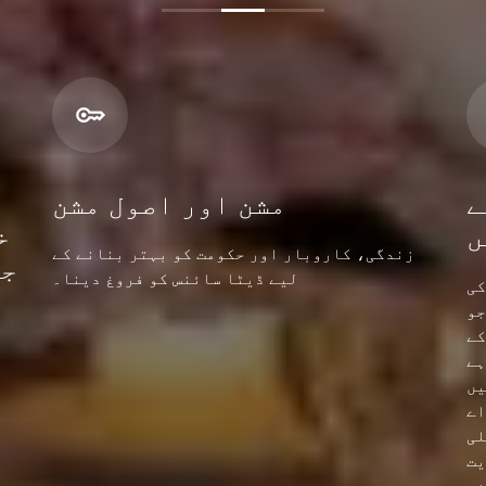
ے
مشن اور اصول مشن
ں
خ
زندگی، کاروبار اور حکومت کو بہتر بنانے کے
جن
لیے ڈیٹا سائنس کو فروغ دینا۔
کی
جو
کے
ہے
یں
اے
لی
یت
شق