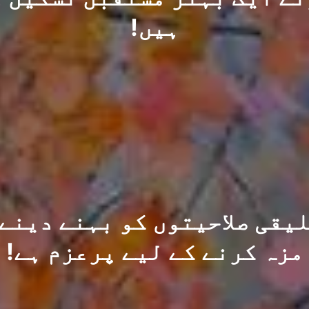
ہیں!
تخلیقی صلاحیتوں کو بہنے دینے
مزہ کرنے کے لیے پرعزم ہے!