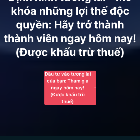
khóa những lợi thế độc
quyền: Hãy trở thành
thành viên ngay hôm nay!
(Được khấu trừ thuế)
Đầu tư vào tương lai
của bạn: Tham gia
ngay hôm nay!
(Được khấu trừ
thuế)