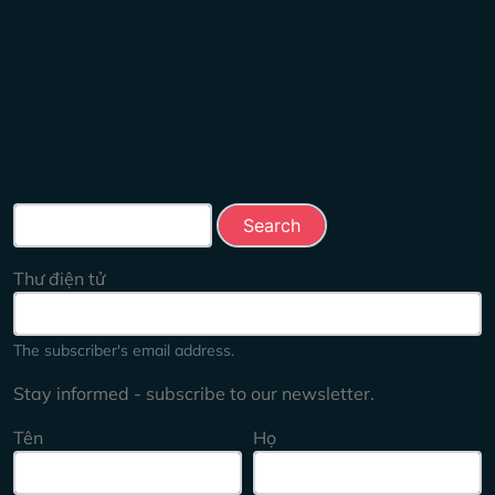
Search this site
Thư điện tử
The subscriber's email address.
Stay informed - subscribe to our newsletter.
Tên
Họ