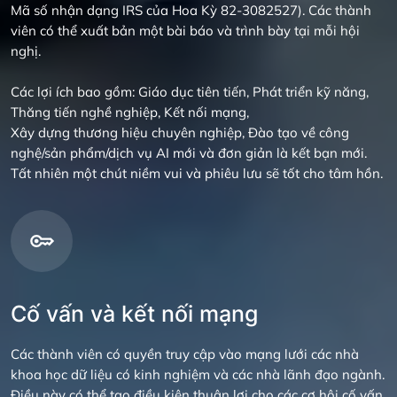
Mã số nhận dạng IRS của Hoa Kỳ 82-3082527). Các thành
viên có thể xuất bản một bài báo và trình bày tại mỗi hội
nghị.
Các lợi ích bao gồm: Giáo dục tiên tiến, Phát triển kỹ năng,
Thăng tiến nghề nghiệp, Kết nối mạng,
Xây dựng thương hiệu chuyên nghiệp, Đào tạo về công
nghệ/sản phẩm/dịch vụ AI mới và đơn giản là kết bạn mới.
Tất nhiên một chút niềm vui và phiêu lưu sẽ tốt cho tâm hồn.
Cố vấn và kết nối mạng
Các thành viên có quyền truy cập vào mạng lưới các nhà
khoa học dữ liệu có kinh nghiệm và các nhà lãnh đạo ngành.
Điều này có thể tạo điều kiện thuận lợi cho các cơ hội cố vấn,