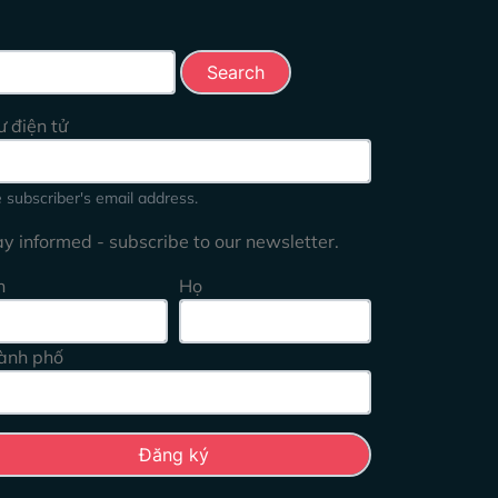
rch this site
ư điện tử
 subscriber's email address.
ay informed - subscribe to our newsletter.
n
Họ
ành phố