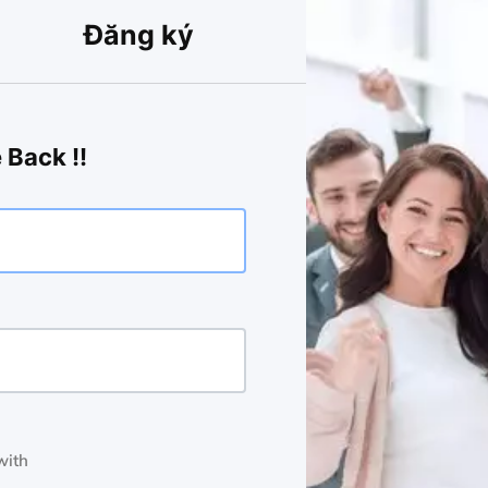
Đăng ký
 Back !!
with