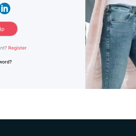
unt?
Register
word?