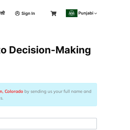
Punjabi
ਾਲੀ
Sign In
 to Decision-Making
n, Colorado
by sending us your full name and
s.