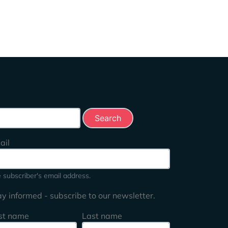
rch this site
ail
 subscriber's email address.
ay informed - subscribe to our newsletter.
rst name
Last name