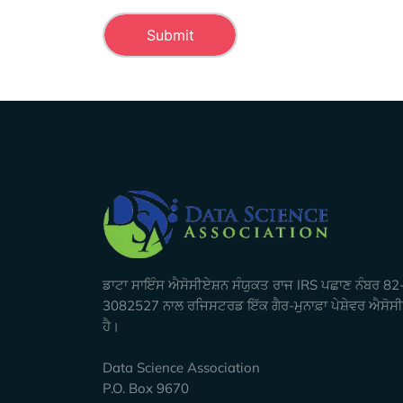
Company Info
ਡਾਟਾ ਸਾਇੰਸ ਐਸੋਸੀਏਸ਼ਨ ਸੰਯੁਕਤ ਰਾਜ IRS ਪਛਾਣ ਨੰਬਰ 82
3082527 ਨਾਲ ਰਜਿਸਟਰਡ ਇੱਕ ਗੈਰ-ਮੁਨਾਫ਼ਾ ਪੇਸ਼ੇਵਰ ਐਸੋਸ
ਹੈ।
Data Science Association
P.O. Box 9670