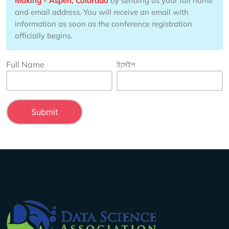
Making - Aspen, Colorado
by sending us your full name
and email address. You will receive an email with
information as soon as the conference registration
officially begins.
Full Name
ইমেইল
Company Info