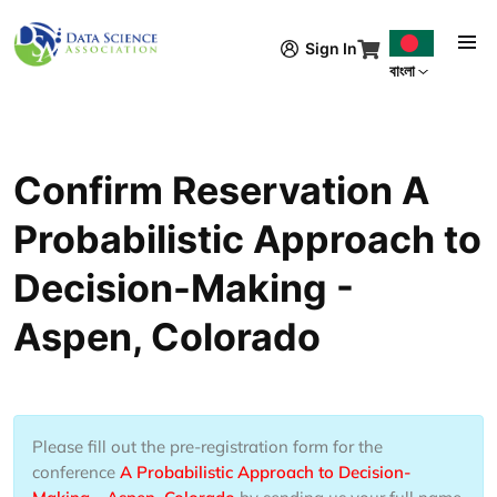
Skip to main content
Sign In
বাংলা
Confirm Reservation A
Probabilistic Approach to
Decision-Making -
Aspen, Colorado
Please fill out the pre-registration form for the
conference
A Probabilistic Approach to Decision-