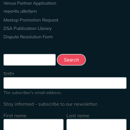
Venue Partner Application
সাবচ্যাপ্টার রেজিস্ট্রেশন
Meetup Promotion Request
DSA Publication Library
Dispute Resolution Form
Search this site
ইমেইল
The subscriber's email address.
Stay informed - subscribe to our newsletter.
First name
Last name