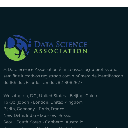
Company Info
A Data Science Association é uma associação profissional
sem fins lucrativos registrada com o número de identificação
do IRS dos Estados Unidos 82-3082527.
Washington, D.C., United States - Beijing, China
Tokyo, Japan - London, United Kingdom
Berlin, Germany - Paris, France
New Delhi, India - Moscow, Russia
Seoul, South Korea - Canberra, Australia