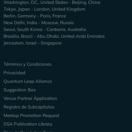
Washington, D.C., United States - Beijing, China
Tokyo, Japan - London, United Kingdom
Berlin, Germany - Paris, France
New Delhi, India - Moscow, Russia
Seoul, South Korea - Canberra, Australia
Brasília, Brazil - Abu Dhabi, United Arab Emirates
Jerusalem, Israel - Singapore
Keep Exploring
Términos y Condiciones
Privacidad
Quantum Leap Alliance
Suggestion Box
Venue Partner Application
Registro de Subcapítulos
Meetup Promotion Request
DSA Publication Library