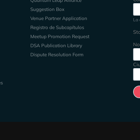
Quantum Leap Alliance
Suggestion Box
Venue Partner Application
La 
Registro de Subcapítulos
St
Meetup Promotion Request
No
DSA Publication Library
Dispute Resolution Form
Ci
es