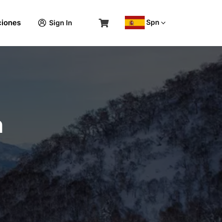
Spn
ciones
Sign In
n