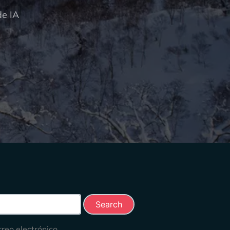
de IA
rch this site
rreo electrónico