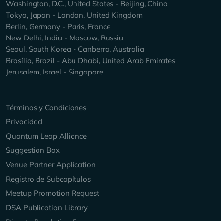
Washington, D.C., United States - Beijing, China
Tokyo, Japan - London, United Kingdom
Berlin, Germany - Paris, France
New Delhi, India - Moscow, Russia
Seoul, South Korea - Canberra, Australia
Brasília, Brazil - Abu Dhabi, United Arab Emirates
Jerusalem, Israel - Singapore
Keep Exploring
Términos y Condiciones
Privacidad
Quantum Leap Alliance
Suggestion Box
Venue Partner Application
Registro de Subcapítulos
Meetup Promotion Request
DSA Publication Library