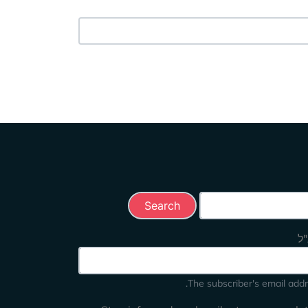
Search this 
"ל
The subscriber's email addr