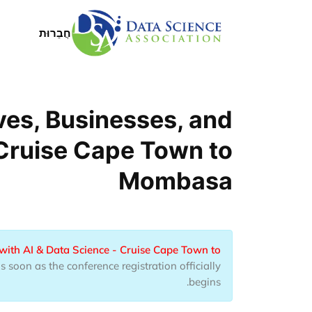
ילוג לתוכן העיקרי
Main Menu
חֲבֵרוּת
ves, Businesses, and
 Cruise Cape Town to
Mombasa
with AI & Data Science - Cruise Cape Town to
 soon as the conference registration officially
begins.