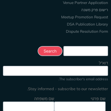
Venue Partner Application
רישום פרק משנה
Meetup Promotion Request
DSA Publication Library
Dispute Resolution Form
Search this site
דוא"ל
The subscriber's email address.
Stay informed - subscribe to our newsletter.
שם פרטי
שם משפחה