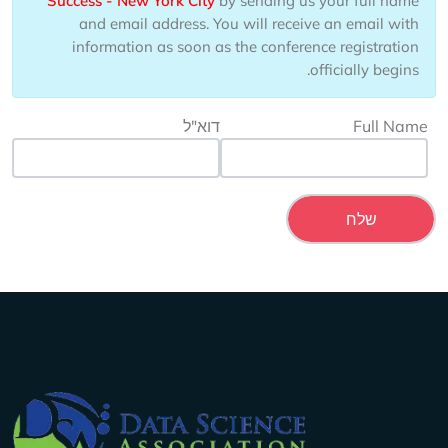
Success - New York City
by sending us your full name
and email address. You will receive an email with
information as soon as the conference registration
officially begins.
Full Name
דוא"ל
Company Info